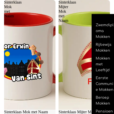
Sinterklaas
Sinterklaas
Mok
Mijter
met
Mok
Naam
met
Naam
Zwemdipl
oma
Mokken
Rijbewijs
Mokken
Mokken
met
Leeftijd
Eerste
Communi
e Mokken
Beroep
Mokken
Pensioen
Sinterklaas Mok met Naam
Sinterklaas Mijter Mok met