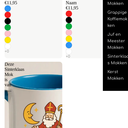
€11,95
Naam
Mokken
€11,95
Grappige
Koffiemok
ken
Juf en
Meester
Mokken
Sinterkla
s Mokken
Deze
Sinterklaas
Kerst
Mok
Mokken
is
van
…..