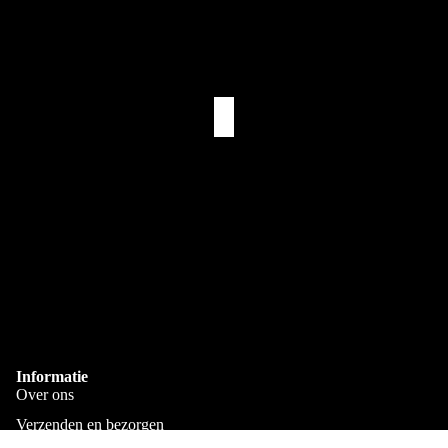
Bekijk onze collectie
Sinterklaas mokken
en kies jouw favoriete
ontwerp. Voeg eenvoudig een naam toe en maak een uniek
cadeau voor jong en oud. Perfect voor pakjesavond, als
schoencadeautje of als persoonlijke verrassing tijdens de
gezelligste tijd van het jaar.
Meer
Eigen Drukkerij
We bedrukken alles zelf in Goes
Snelle Levering
Via PostNL & DHL
Gepersonaliseerd
Bedrukt met je eigen naam
Informatie
Over ons
Verzenden en bezorgen