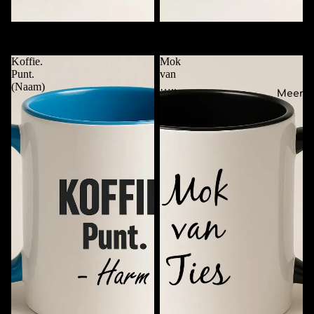
Mok met Alleen Naam
Checklist Koffiemok met Naam
€11,95
€11,95
Koffie.
Mok
Punt.
van
(Naam)
…..
Meer