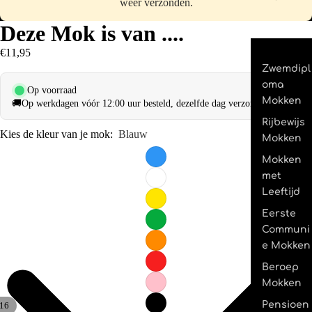
weer verzonden.
Deze Mok is van ....
€11,95
Zwemdipl
oma
Op voorraad
Mokken
🚚
Op werkdagen vóór 12:00 uur besteld, dezelfde dag verzonden.
Rijbewijs
Kies de kleur van je mok:
Blauw
Mokken
Mokken
met
Leeftijd
Eerste
Communi
e Mokken
Beroep
Mokken
Pensioen
16