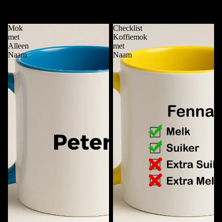
Deze Mok is van ....
Funky Mok met Naam
€11,95
€11,95
Mok
Checklist
met
Koffiemok
Alleen
met
Naam
Naam