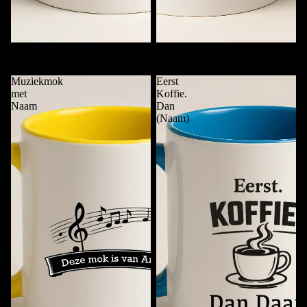
Koffie. Punt. (Naam)
Mok van …..
€11,95
€11,95
Muziekmok
Eerst
met
Koffie.
Naam
Dan
(Naam)