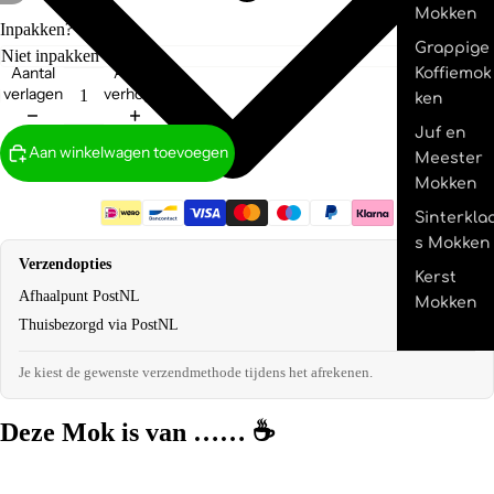
Mokken
Inpakken?
Grappige
Aantal
Aantal
Koffiemok
verlagen
verhogen
ken
Juf en
Aan winkelwagen toevoegen
Meester
Mokken
Sinterkla
s Mokken
Verzendopties
Kerst
Afhaalpunt PostNL
€2,95
Mokken
Thuisbezorgd via PostNL
€4,95
Je kiest de gewenste verzendmethode tijdens het afrekenen.
Deze Mok is van ……
☕