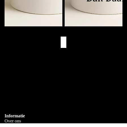
Muziekmok met Naam
Eerst Koffie. Dan (Naam)
€11,95
€11,95
Eigen Drukkerij
We bedrukken alles zelf in Goes
Snelle Levering
Via PostNL & DHL
Gepersonaliseerd
Bedrukt met je eigen naam
Informatie
Over ons