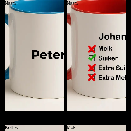
Naam
Naam
Mok met Alleen Naam
Checklist Koffiemok met Naam
€11,95
€11,95
Koffie.
Mok