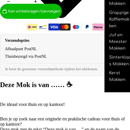
Mokken
Aan winkelwagen toevoegen
Grappige
Koffiemok
ken
Juf en
Verzendopties
Meester
Mokken
Afhaalpunt PostNL
€2,95
Thuisbezorgd via PostNL
€4,95
Sinterkla
s Mokken
Je kiest de gewenste verzendmethode tijdens het afrekenen.
Kerst
Mokken
Deze Mok is van ……
☕
De ideaal voor thuis en op kantoor!
Ben je op zoek naar een originele en praktische cadeau voor thuis of
op kantoor?
Deze mok met de tekst “Deze mok is van …” en de naam van de