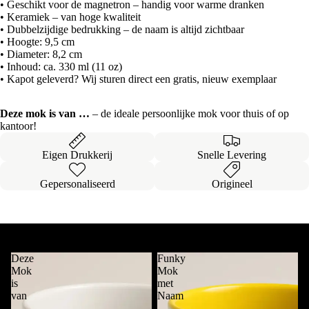
• Geschikt voor de magnetron – handig voor warme dranken
• Keramiek – van hoge kwaliteit
• Dubbelzijdige bedrukking – de naam is altijd zichtbaar
• Hoogte: 9,5 cm
• Diameter: 8,2 cm
• Inhoud: ca. 330 ml (11 oz)
• Kapot geleverd? Wij sturen direct een gratis, nieuw exemplaar
Deze mok is van …
– de ideale persoonlijke mok voor thuis of op
kantoor!
Eigen Drukkerij
Snelle Levering
Gepersonaliseerd
Origineel
Onze
Bestsellers
Alles bekijken
Deze
Funky
Mok
Mok
is
met
van
Naam
....