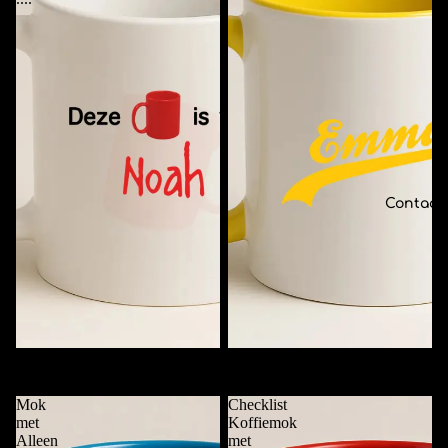
Contact
Deze Mok is van ....
Funky Mok met Naam
€11,95
€11,95
Mok
Checklist
met
Koffiemok
Alleen
met