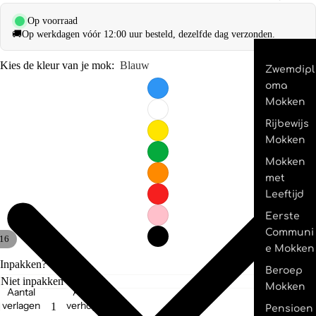
Op voorraad
🚚
Op werkdagen vóór 12:00 uur besteld, dezelfde dag verzonden.
Kies de kleur van je mok:
Blauw
Zwemdipl
oma
Mokken
Rijbewijs
Mokken
Mokken
met
Leeftijd
Eerste
Communi
16
e Mokken
Inpakken?
Beroep
Mokken
Aantal
Aantal
verlagen
verhogen
Pensioen