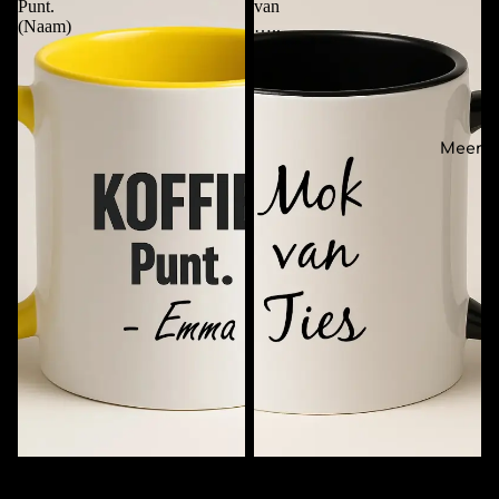
Punt.
van
(Naam)
…..
Meer
Koffie. Punt. (Naam)
Mok van …..
€11,95
€11,95