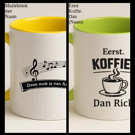
Muziekmok
Eerst
met
Koffie.
Naam
Dan
(Naam)