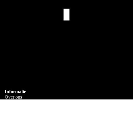
Muziekmok met Naam
Eerst Koffie. Dan (Naam)
€11,95
€11,95
Eigen Drukkerij
We bedrukken alles zelf in Goes
Snelle Levering
Via PostNL & DHL
Gepersonaliseerd
Bedrukt met je eigen naam
Informatie
Over ons
Verzenden en bezorgen
Veelgestelde Vragen
€11,95
Algemene voorwaarden
Privacy Policy