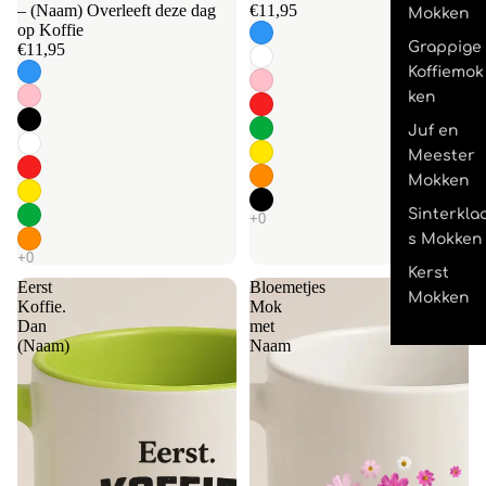
– (Naam) Overleeft deze dag
€11,95
Mokken
op Koffie
Grappige
€11,95
Koffiemok
ken
Juf en
Meester
Mokken
Sinterkla
s Mokken
Kerst
Eerst
Bloemetjes
Mokken
Koffie.
Mok
Dan
met
(Naam)
Naam