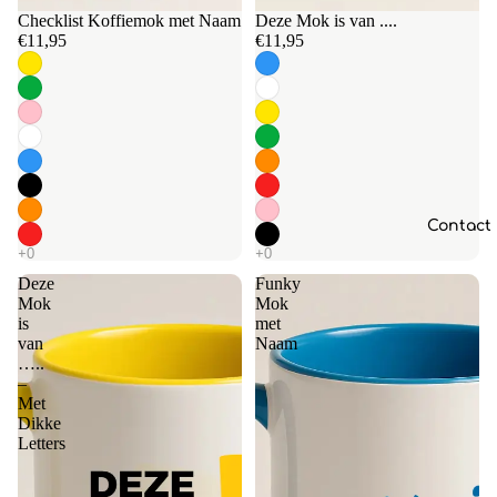
Checklist Koffiemok met Naam
Deze Mok is van ....
€11,95
€11,95
Contact
Deze
Funky
Mok
Mok
is
met
van
Naam
…..
–
Met
Dikke
Letters