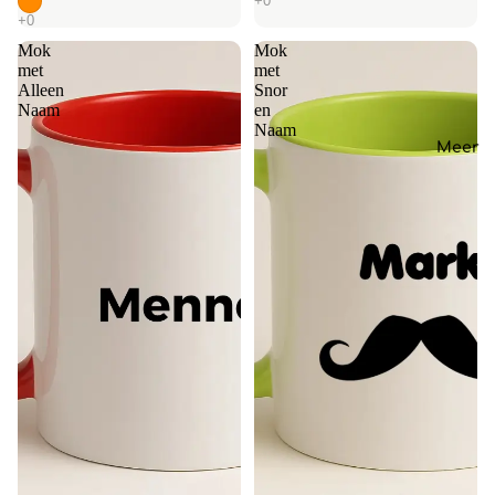
Mok
Mok
met
met
Alleen
Snor
Naam
en
Naam
Meer