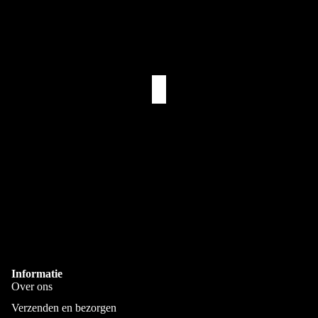
Kies jouw favoriete ontwerp, voeg een naam toe en maak van
iedere koffiepauze een persoonlijk en gezellig moment. Ook leuk
als origineel cadeau voor collega’s, vrienden, familie of andere
koffieliefhebbers.
Eigen Drukkerij
We bedrukken alles zelf in Goes
Snelle Levering
Via PostNL & DHL
Gepersonaliseerd
Bedrukt met je eigen naam
Informatie
Over ons
Verzenden en bezorgen