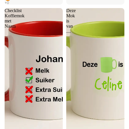
Checklist
Deze
Koffiemok
Mok
met
is
Naam
van
....