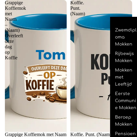
Grappige
Koffie.
Koffiemok
Punt.
met
(Naam)
Naam
–
(Naam)
Zwemdipl
Overleeft
oma
deze
Mokken
dag
op
Rijbewijs
Koffie
Mokken
Mokken
met
Leeftijd
Eerste
Communi
e Mokken
Beroep
Mokken
Pensioen
Grappige Koffiemok met Naam
Koffie. Punt. (Naam)