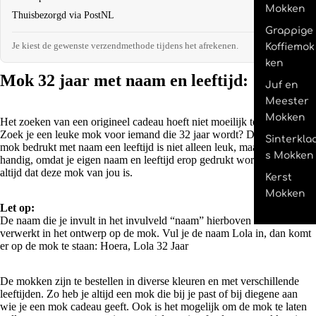
Mokken
Thuisbezorgd via PostNL
€4,95
Grappige
Je kiest de gewenste verzendmethode tijdens het afrekenen.
Koffiemok
ken
Mok 32 jaar met naam en leeftijd:
Juf en
Meester
Mokken
Het zoeken van een origineel cadeau hoeft niet moeilijk te zijn.
Zoek je een leuke mok voor iemand die 32 jaar wordt? Deze originele
Sinterkla
mok bedrukt met naam een leeftijd is niet alleen leuk, maar ook super
s Mokken
handig, omdat je eigen naam en leeftijd erop gedrukt wordt weet je
altijd dat deze mok van jou is.
Kerst
Mokken
Let op:
De naam die je invult in het invulveld “naam” hierboven wordt
verwerkt in het ontwerp op de mok. Vul je de naam Lola in, dan komt
er op de mok te staan: Hoera, Lola 32 Jaar
De mokken zijn te bestellen in diverse kleuren en met verschillende
leeftijden. Zo heb je altijd een mok die bij je past of bij diegene aan
wie je een mok cadeau geeft. Ook is het mogelijk om de mok te laten