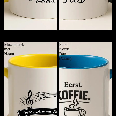
Koffie. Punt. (Naam)
Mok van …..
Meer
€11,95
€11,95
Muziekmok
Eerst
met
Koffie.
Naam
Dan
(Naam)