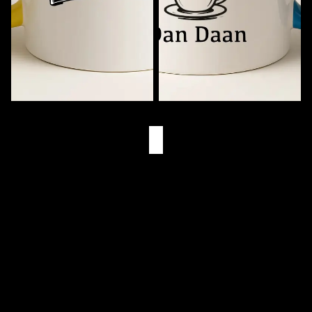
Muziekmok met Naam
Eerst Koffie. Dan (Naam)
€11,95
€11,95
Eigen Drukkerij
We bedrukken alles zelf in Goes
Snelle Levering
Via PostNL & DHL
Gepersonaliseerd
Bedrukt met je eigen naam