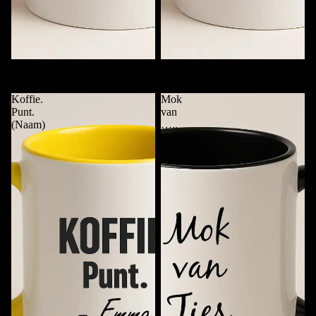
Mok met Alleen Naam
Checklist Koffiemok met Naam
€11,95
€11,95
Koffie.
Mok
Punt.
van
(Naam)
…..