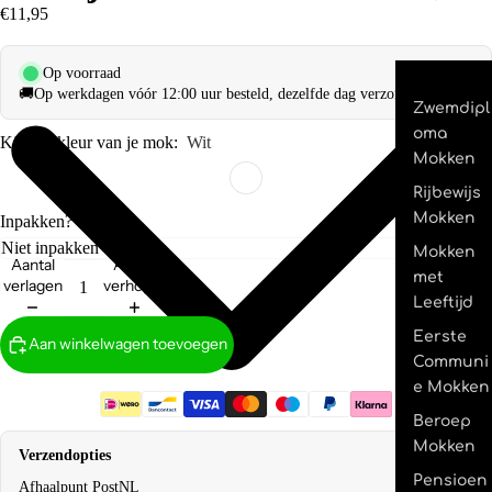
€11,95
Op voorraad
🚚
Op werkdagen vóór 12:00 uur besteld, dezelfde dag verzonden.
Zwemdipl
oma
Kies de kleur van je mok:
Wit
Mokken
Rijbewijs
Mokken
Inpakken?
Mokken
Aantal
Aantal
met
verlagen
verhogen
Leeftijd
Eerste
Aan winkelwagen toevoegen
Communi
e Mokken
Beroep
Mokken
Verzendopties
Pensioen
Afhaalpunt PostNL
€2,95