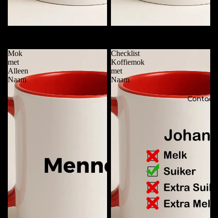
Deze Mok is van ....
Funky Mok met Naam
€11,95
€11,95
Mok
Checklist
met
Koffiemok
Alleen
met
Naam
Naam
Contact