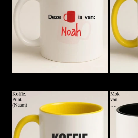
Deze Mok is van ....
Funky Mok m
€11,95
€11,95
Koffie.
Mok
Punt.
van
(Naam)
…..