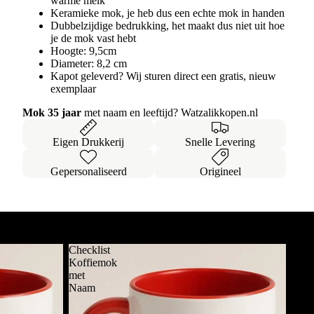
warme melk
Keramieke mok, je heb dus een echte mok in handen
Dubbelzijdige bedrukking, het maakt dus niet uit hoe
je de mok vast hebt
Hoogte: 9,5cm
Diameter: 8,2 cm
Kapot geleverd? Wij sturen direct een gratis, nieuw
exemplaar
Mok 35 jaar
met naam en leeftijd? Watzalikkopen.nl
Eigen Drukkerij
Snelle Levering
Gepersonaliseerd
Origineel
Alles bekijken
Checklist
Koffiemok
met
Naam