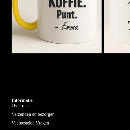
Koffie. Punt. (Naam)
Mok van …..
€11,95
€11,95
Eigen Drukkerij
We bedrukken alles zelf in Goes
Informatie
Over ons
Verzenden en bezorgen
Veelgestelde Vragen