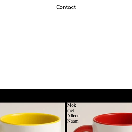
Contact
Mok
met
Alleen
Naam