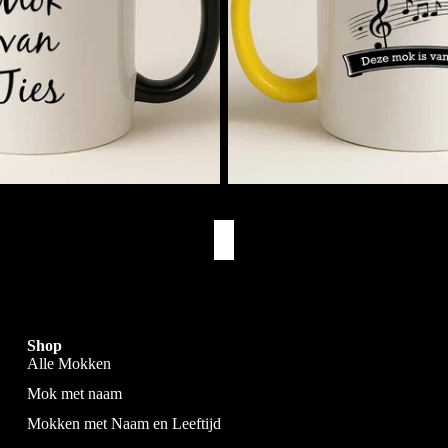
Muziekmok met Naam
€11,95
Snelle Levering
Via PostNL & DHL
Shop
Alle Mokken
Mok met naam
Mokken met Naam en Leeftijd