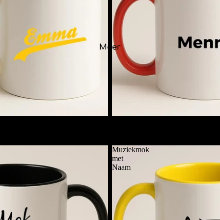
Meer
et Naam
Mok met Alleen Naam
€11,95
Muziekmok
met
Naam