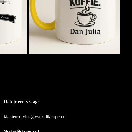
Eerst Koffie. Dan (Naam)
€11,95
Gepersonaliseerd
Bedrukt met je eigen naam
Heb je een vraag?
klantenservice@watzalikkopen.nl
Watzalikkopen.nl