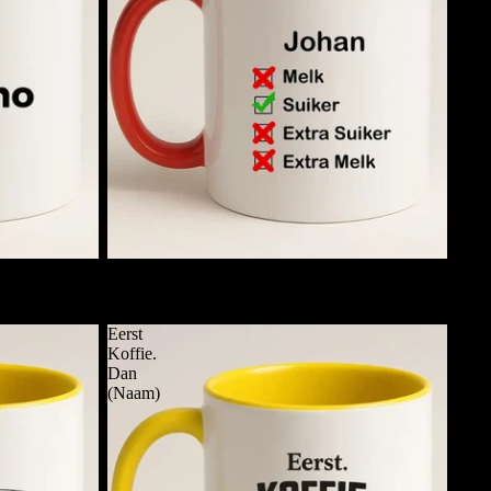
Checklist Koffiemok met Naam
€11,95
Eerst
Koffie.
Dan
(Naam)