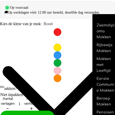
Op voorraad
🚚
Op werkdagen vóór 12:00 uur besteld, dezelfde dag verzonden.
Kies de kleur van je mok:
Rood
Zwemdipl
oma
Mokken
Rijbewijs
Mokken
Mokken
met
Leeftijd
Eerste
Communi
Inpakken?
e Mokken
Aantal
Aantal
Beroep
verlagen
verhogen
Mokken
Pensioen