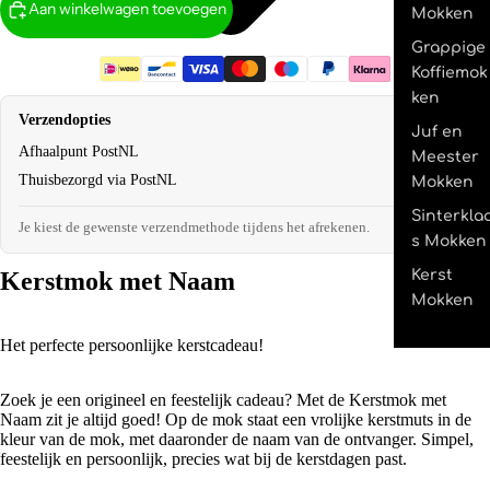
Aan winkelwagen toevoegen
Mokken
Grappige
Koffiemok
ken
Verzendopties
Juf en
Afhaalpunt PostNL
€2,95
Meester
Thuisbezorgd via PostNL
€4,95
Mokken
Sinterkla
Je kiest de gewenste verzendmethode tijdens het afrekenen.
s Mokken
Kerst
Kerstmok met Naam
Mokken
Het perfecte persoonlijke kerstcadeau!
Zoek je een origineel en feestelijk cadeau? Met de Kerstmok met
Naam zit je altijd goed! Op de mok staat een vrolijke kerstmuts in de
kleur van de mok, met daaronder de naam van de ontvanger. Simpel,
feestelijk en persoonlijk, precies wat bij de kerstdagen past.