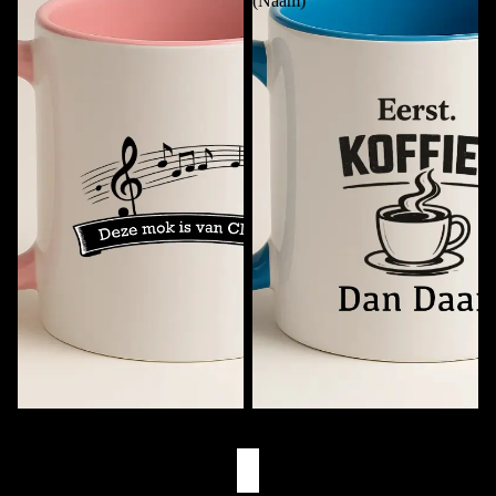
(Naam)
Muziekmok met Naam
Eerst Koffie. Dan (Naam)
€11,95
€11,95