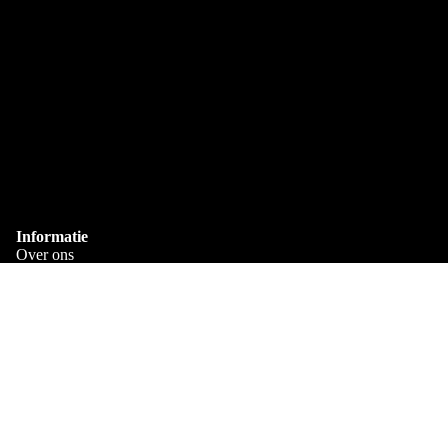
Eigen Drukkerij
We bedrukken alles zelf in Goes
Snelle Levering
Via PostNL & DHL
Gepersonaliseerd
Bedrukt met je eigen naam
Informatie
Over ons
Verzenden en bezorgen
Veelgestelde Vragen
€11,95
Algemene voorwaarden
Privacy Policy
Contact