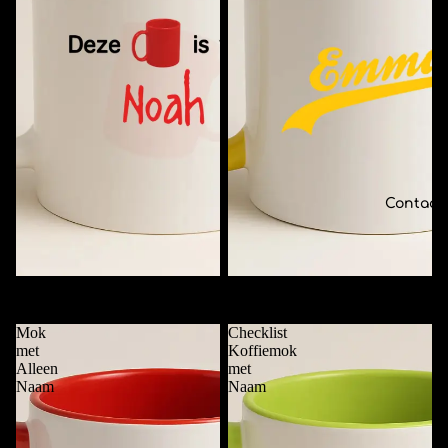
Contact
Deze Mok is van ....
Funky Mok met Naam
€11,95
€11,95
Mok
Checklist
met
Koffiemok
Alleen
met
Naam
Naam