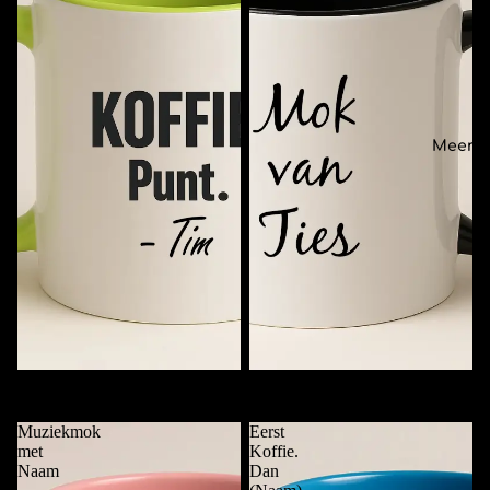
Meer
Koffie. Punt. (Naam)
Mok van …..
€11,95
€11,95
Muziekmok
Eerst
met
Koffie.
Naam
Dan