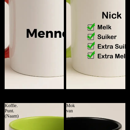
Mok met Alleen Naam
Checklist Koffiemok met Naam
€11,95
€11,95
Koffie.
Mok
Punt.
van
(Naam)
…..