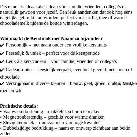
Deze mok is ideaal als cadeau voor familie, vrienden, collega’s of
natuurlijk gewoon voor jezelf. Een leuk aandenken dat ook nog eens
dagelijks gebruikt kan worden, perfect voor koffie, thee of warme
chocolademelk tijdens de koude winterdagen.
Wat maakt de Kerstmok met Naam zo bijzonder?
✔️ Persoonlijk – met naam onder een vrolijke kerstmuts
✔️ Feestelijk & uniek – perfect voor de kerstperiode
✔️ Leuk als kerstcadeau – voor familie, vrienden of collega’s
✔️ Cadeau-opties – feestelijk verpakt, eventueel gevuld met snoep of
chocolade
✔️ Verkrijgbaar in diverse kleuren – blauw, geel, groen, oranje, rood,
Alle Mokk
roze en wit
Praktische details:
• Vaatwasserbestendig – makkelijk schoon te maken
• Magnetronbestendig – geschikt voor warme dranken
• Stevig keramiek – duurzaam en van hoge kwaliteit
• Dubbelzijdige bedrukking – naam en ontwerp zichtbaar aan beide
zijden