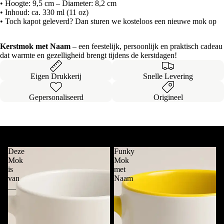
• Hoogte: 9,5 cm – Diameter: 8,2 cm
• Inhoud: ca. 330 ml (11 oz)
• Toch kapot geleverd? Dan sturen we kosteloos een nieuwe mok op
Kerstmok met Naam
– een feestelijk, persoonlijk en praktisch cadeau
dat warmte en gezelligheid brengt tijdens de kerstdagen!
Eigen Drukkerij
Snelle Levering
Gepersonaliseerd
Origineel
Onze
Bestsellers
Alles bekijken
Deze
Funky
Mok
Mok
is
met
van
Naam
....