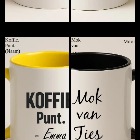
Mok met Alleen Naam
Checklist Koffiemok met Naam
€11,95
€11,95
Koffie.
Mok
Meer
Punt.
van
(Naam)
…..