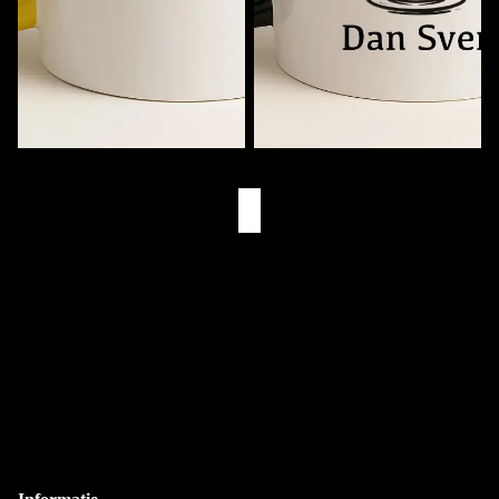
Muziekmok met Naam
Eerst Koffie. Dan (Naam)
€11,95
€11,95
Eigen Drukkerij
We bedrukken alles zelf in Goes
Snelle Levering
Via PostNL & DHL
Gepersonaliseerd
Bedrukt met je eigen naam