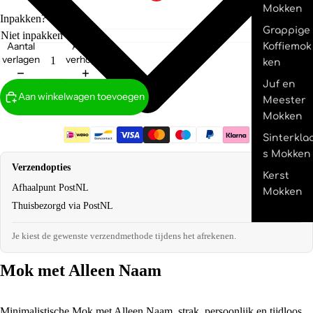
Mokken
Inpakken?
Grappige
Aantal
Aantal
Koffiemok
verlagen
verhogen
ken
Juf en
Aan winkelwagen toevoegen
Meester
Mokken
Sinterkla
s Mokken
Verzendopties
Kerst
Afhaalpunt PostNL
€2,95
Mokken
Thuisbezorgd via PostNL
€4,95
Je kiest de gewenste verzendmethode tijdens het afrekenen.
Mok met Alleen Naam
Minimalistische Mok met Alleen Naam, strak, persoonlijk en tijdloos