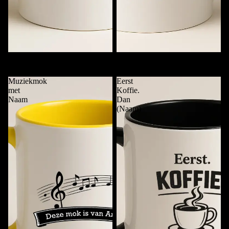
Koffie. Punt. (Naam)
Mok van …..
€11,95
€11,95
Muziekmok
Eerst
met
Koffie.
Naam
Dan
(Naam)