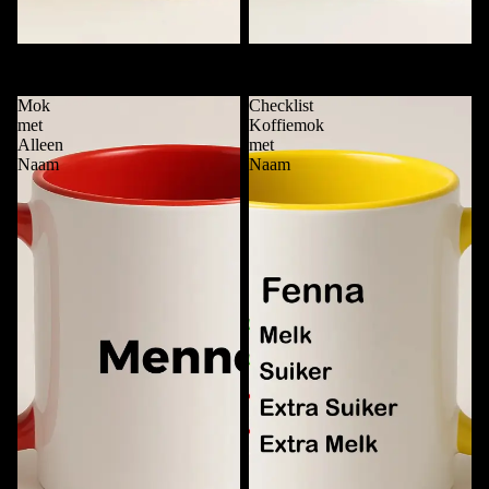
Deze Mok is van ....
Funky Mok met Naam
€11,95
€11,95
Mok
Checklist
met
Koffiemok
Alleen
met
Naam
Naam