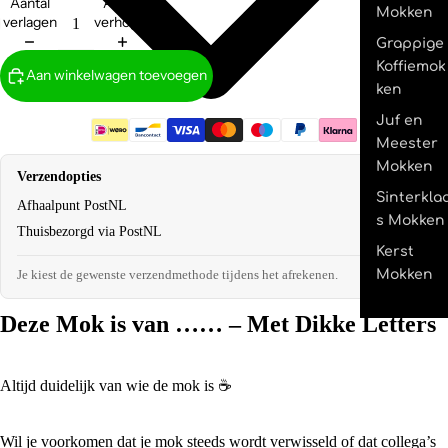
Aantal
Aantal
Mokken
verlagen
verhogen
Grappige
Koffiemok
Aan winkelwagen toevoegen
ken
Juf en
Meester
Mokken
Verzendopties
Sinterkla
Afhaalpunt PostNL
€2,95
s Mokken
Thuisbezorgd via PostNL
€4,95
Kerst
Mokken
Je kiest de gewenste verzendmethode tijdens het afrekenen.
Deze Mok is van …… – Met Dikke Letters
Altijd duidelijk van wie de mok is ☕
Wil je voorkomen dat je mok steeds wordt verwisseld of dat collega’s