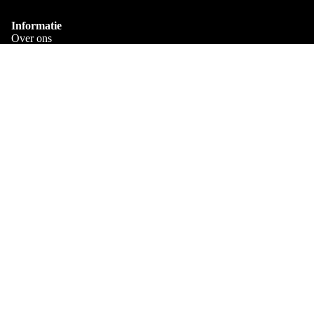
Bedrukt met je eigen naam
Informatie
Over ons
Verzenden en bezorgen
Veelgestelde Vragen
€11,95
Algemene voorwaarden
Privacy Policy
Contact
Shop
Alle Mokken
Mok met naam
Mokken met Naam en Leeftijd
Mok met Eigen Ontwerp
Heb je een vraag?