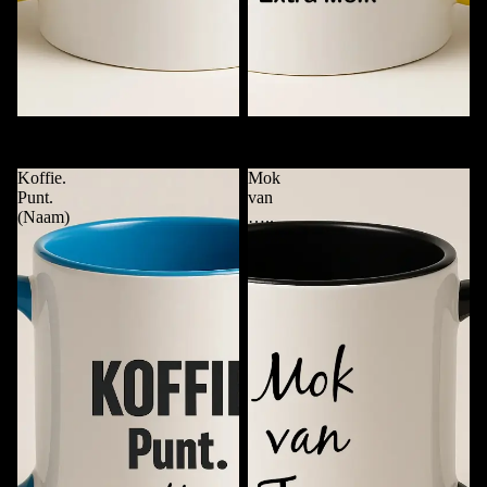
Mok met Alleen Naam
Checklist Koffiemok met Naam
€11,95
€11,95
Meer
Koffie.
Mok
Punt.
van
(Naam)
…..