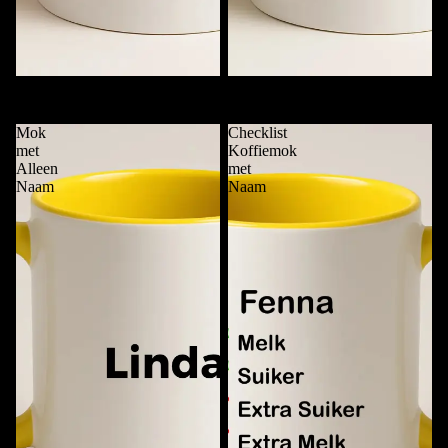
Deze Mok is van ....
Funky Mok met Naam
€11,95
€11,95
Mok
Checklist
met
Koffiemok
Alleen
met
Naam
Naam