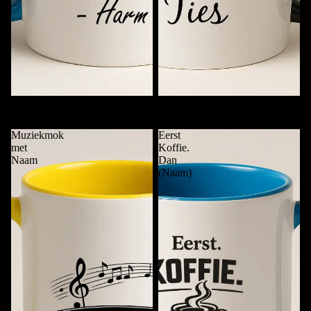
Koffie. Punt. (Naam)
Mok van …..
€11,95
€11,95
Muziekmok
Eerst
met
Koffie.
Naam
Dan
(Naam)