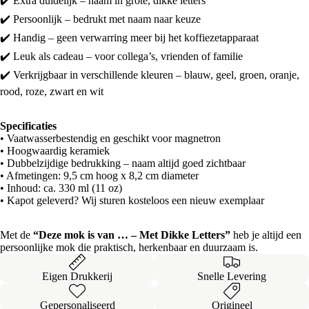
✔️ Extra duidelijk – naam in grote, dikke letters
✔️ Persoonlijk – bedrukt met naam naar keuze
✔️ Handig – geen verwarring meer bij het koffiezetapparaat
✔️ Leuk als cadeau – voor collega’s, vrienden of familie
✔️ Verkrijgbaar in verschillende kleuren – blauw, geel, groen, oranje,
rood, roze, zwart en wit
Specificaties
• Vaatwasserbestendig en geschikt voor magnetron
• Hoogwaardig keramiek
• Dubbelzijdige bedrukking – naam altijd goed zichtbaar
• Afmetingen: 9,5 cm hoog x 8,2 cm diameter
• Inhoud: ca. 330 ml (11 oz)
• Kapot geleverd? Wij sturen kosteloos een nieuw exemplaar
Met de
“Deze mok is van … – Met Dikke Letters”
heb je altijd een
persoonlijke mok die praktisch, herkenbaar en duurzaam is.
Eigen Drukkerij
Snelle Levering
Gepersonaliseerd
Origineel