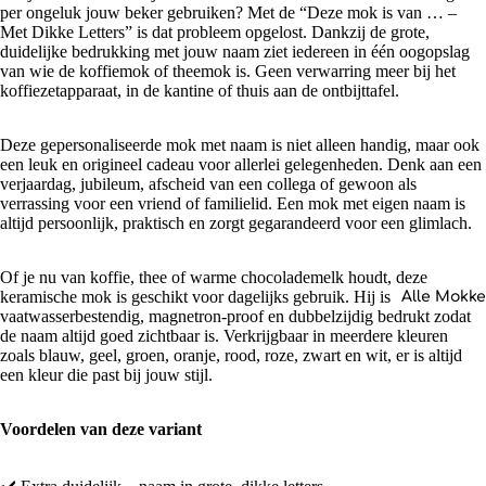
per ongeluk jouw beker gebruiken? Met de “Deze mok is van … –
Met Dikke Letters” is dat probleem opgelost. Dankzij de grote,
duidelijke bedrukking met jouw naam ziet iedereen in één oogopslag
van wie de koffiemok of theemok is. Geen verwarring meer bij het
koffiezetapparaat, in de kantine of thuis aan de ontbijttafel.
Deze gepersonaliseerde mok met naam is niet alleen handig, maar ook
een leuk en origineel cadeau voor allerlei gelegenheden. Denk aan een
verjaardag, jubileum, afscheid van een collega of gewoon als
verrassing voor een vriend of familielid. Een mok met eigen naam is
altijd persoonlijk, praktisch en zorgt gegarandeerd voor een glimlach.
Of je nu van koffie, thee of warme chocolademelk houdt, deze
keramische mok is geschikt voor dagelijks gebruik. Hij is
Alle Mokk
vaatwasserbestendig, magnetron-proof en dubbelzijdig bedrukt zodat
de naam altijd goed zichtbaar is. Verkrijgbaar in meerdere kleuren
zoals blauw, geel, groen, oranje, rood, roze, zwart en wit, er is altijd
een kleur die past bij jouw stijl.
Voordelen van deze variant