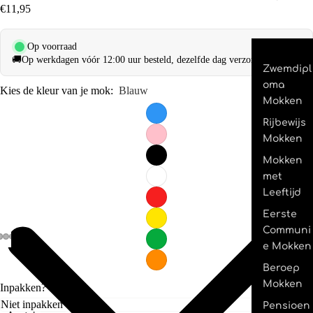
€11,95
Op voorraad
🚚
Op werkdagen vóór 12:00 uur besteld, dezelfde dag verzonden.
Zwemdipl
oma
Kies de kleur van je mok:
Blauw
Mokken
Rijbewijs
Mokken
Mokken
met
Leeftijd
Eerste
Communi
e Mokken
Beroep
Mokken
Inpakken?
Pensioen