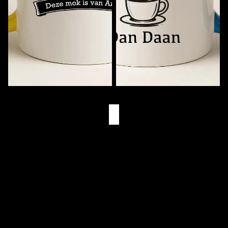
Muziekmok met Naam
Eerst Koffie. Dan (Naam)
€11,95
€11,95
Eigen Drukkerij
We bedrukken alles zelf in Goes
Snelle Levering
Via PostNL & DHL
Gepersonaliseerd