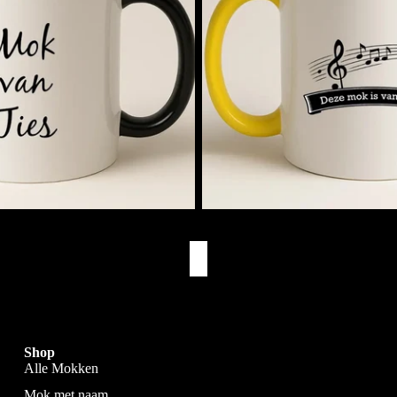
Muziekmok met Naam
€11,95
Snelle Levering
Via PostNL & DHL
Shop
Alle Mokken
Mok met naam