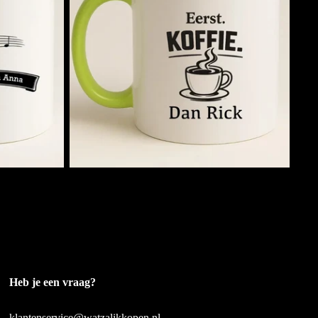
Eerst Koffie. Dan (Naam)
€11,95
Gepersonaliseerd
Bedrukt met je eigen naam
Heb je een vraag?
klantenservice@watzalikkopen.nl