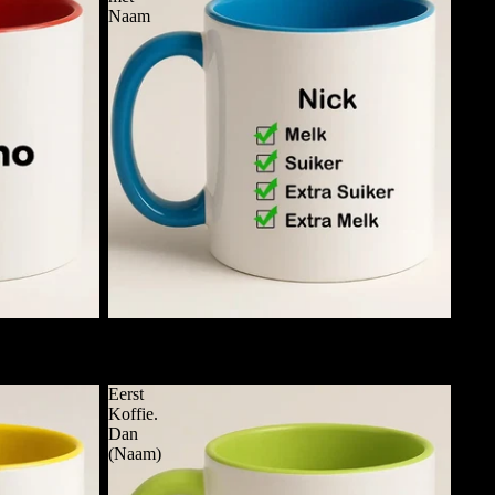
Naam
Checklist Koffiemok met Naam
€11,95
Eerst
Koffie.
Dan
(Naam)