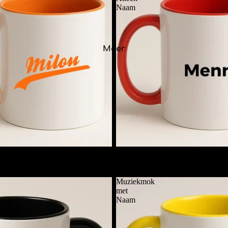
Naam
Meer
et Naam
Mok met Alleen Naam
€11,95
Muziekmok
met
Naam