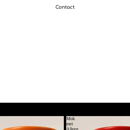
Contact
Mok
met
Alleen