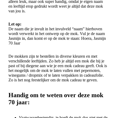
alleen leuk, maar ook super handig, omdat je eigen naam
en leeftijd erop gedrukt wordt weet je altijd dat deze mok
van jou is.
Let op:
De naam die je invult in het invulveld “naam” hierboven
wordt verwerkt in het ontwerp op de mok. Vul je de naam
Jasmijn in, dan komt er op de mok te staan: Hoera, Jasmijn
70 Jaar
De mokken zijn te bestellen in diverse kleuren en met
verschillende leeftijden. Zo heb je altijd een mok die bij je
past of bij diegene aan wie je een mok cadeau geeft. Ook is
het mogelijk om de mok te laten vullen met pepernoten,
winegums / dropmix of te laten verpakken in cadeaufolie.
Zo is het nog feestelijker om de mok cadeau te geven.
Handig om te weten over deze mok
70 jaar:
Vaatwasserbestendig, je hoeft de mok dus niet met de