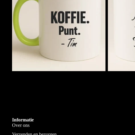
Koffie. Punt. (Naam)
Mok van …..
€11,95
€11,95
Eigen Drukkerij
We bedrukken alles zelf in Goes
Informatie
Over ons
Verzenden en bezorgen