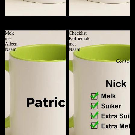
Deze Mok is van ....
Funky Mok met Naam
€11,95
€11,95
Mok
Checklist
met
Koffiemok
Alleen
met
Naam
Naam
Contact