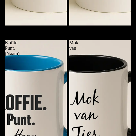
Mok met Alleen Naam
Checklist Koffiemok met Naam
€11,95
€11,95
Koffie.
Mok
Punt.
van
(Naam)
…..