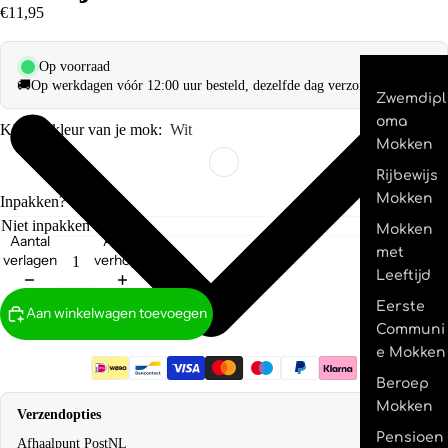
€11,95
Op voorraad
🚚
Op werkdagen vóór 12:00 uur besteld, dezelfde dag verzonden.
Zwemdipl
oma
Kies de kleur van je mok:
Wit
Mokken
Rijbewijs
Mokken
Inpakken?
Mokken
Aantal
Aantal
met
verlagen
verhogen
Leeftijd
Eerste
Aan winkelwagen toevoegen
Communi
e Mokken
Beroep
Mokken
Verzendopties
Pensioen
Afhaalpunt PostNL
€2,95