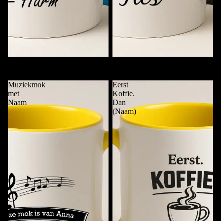
Koffie. Punt. (Naam)
Mok van …..
Meer
€11,95
€11,95
Muziekmok
Eerst
met
Koffie.
Naam
Dan
(Naam)