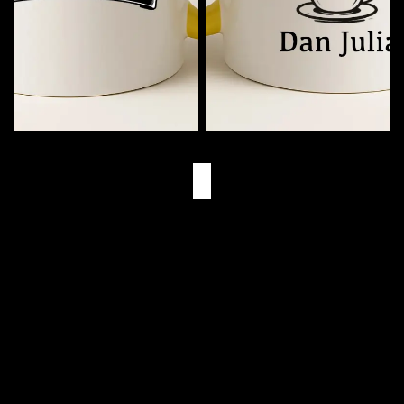
Muziekmok met Naam
Eerst Koffie. Dan (Naam)
€11,95
€11,95
Eigen Drukkerij
We bedrukken alles zelf in Goes
Snelle Levering
Via PostNL & DHL
Gepersonaliseerd
Bedrukt met je eigen naam