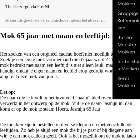
Mokken
Thuisbezorgd via PostNL
€4,95
Grappige
Je kiest de gewenste verzendmethode tijdens het afrekenen.
Koffiemok
ken
Mok 65 jaar met naam en leeftijd:
Juf en
Meester
Mokken
Het zoeken van een origineel cadeau hoeft niet moeilijk te zijn.
Zoek je een leuke mok voor iemand die 65 jaar wordt? Deze originele
Sinterkla
mok bedrukt met naam een leeftijd is niet alleen leuk, maar ook super
s Mokken
handig, omdat je eigen naam en leeftijd erop gedrukt wordt weet je
altijd dat deze mok van jou is.
Kerst
Mokken
Let op:
De naam die je invult in het invulveld “naam” hierboven wordt
verwerkt in het ontwerp op de mok. Vul je de naam Jasmijn in, dan
komt er op de mok te staan: Hoera, Jasmijn 65 Jaar
De mokken zijn te bestellen in diverse kleuren en met verschillende
leeftijden. Zo heb je altijd een mok die bij je past of bij diegene aan
wie je een mok cadeau geeft. Ook is het mogelijk om de mok te laten