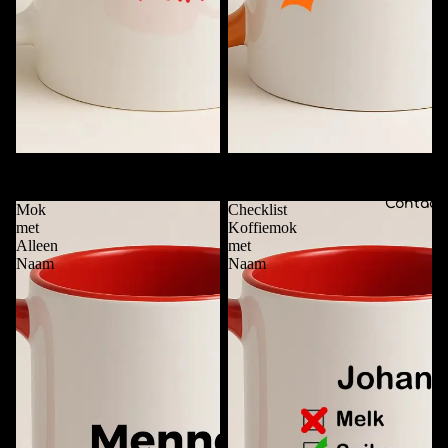
Deze Mok is van ....
Funky Mok met Naam
€11,95
€11,95
Contact
Mok
Checklist
met
Koffiemok
Alleen
met
Naam
Naam