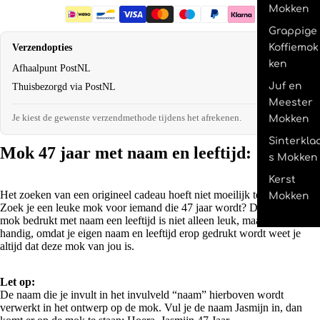
Mokken
Grappige
Koffiemok
Verzendopties
ken
Afhaalpunt PostNL
€2,95
Juf en
Thuisbezorgd via PostNL
€4,95
Meester
Je kiest de gewenste verzendmethode tijdens het afrekenen.
Mokken
Sinterkla
Mok 47 jaar met naam en leeftijd:
s Mokken
Kerst
Het zoeken van een origineel cadeau hoeft niet moeilijk te zijn.
Mokken
Zoek je een leuke mok voor iemand die 47 jaar wordt? Deze originele
mok bedrukt met naam een leeftijd is niet alleen leuk, maar ook super
handig, omdat je eigen naam en leeftijd erop gedrukt wordt weet je
altijd dat deze mok van jou is.
Let op:
De naam die je invult in het invulveld “naam” hierboven wordt
verwerkt in het ontwerp op de mok. Vul je de naam Jasmijn in, dan