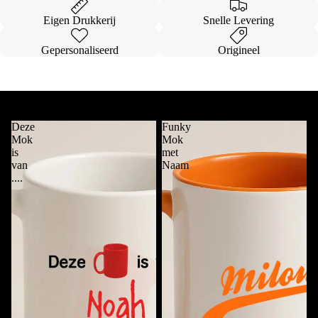
Eigen Drukkerij
Snelle Levering
Gepersonaliseerd
Origineel
Onze
Bestsellers
Alles bekijken
Deze
Funky
Mok
Mok
is
met
van
Naam
....