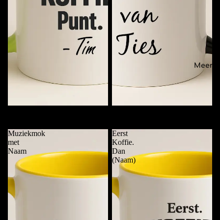
Meer
Koffie. Punt. (Naam)
Mok van …..
€11,95
€11,95
Muziekmok
Eerst
met
Koffie.
Naam
Dan
(Naam)