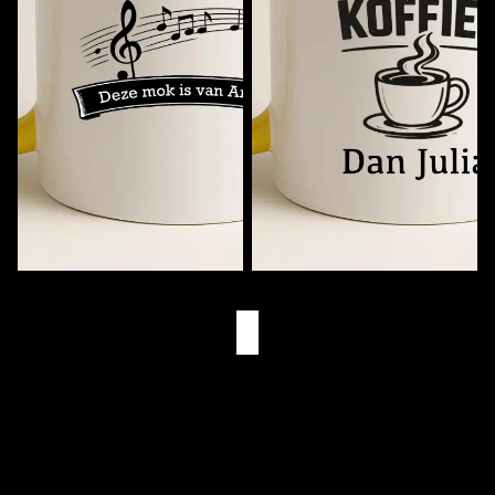
Muziekmok met Naam
Eerst Koffie. Dan (Naam)
€11,95
€11,95
Eigen Drukkerij
We bedrukken alles zelf in Goes
Snelle Levering