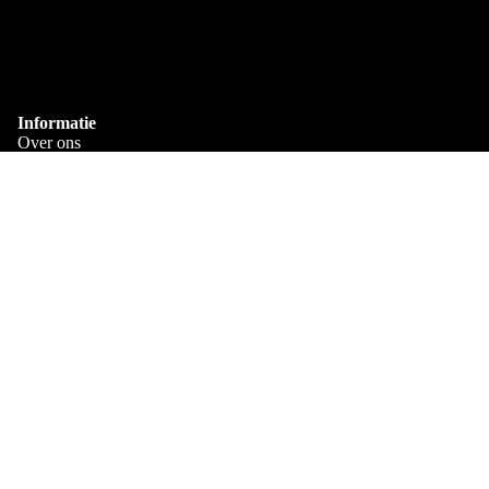
Via PostNL & DHL
Gepersonaliseerd
Bedrukt met je eigen naam
Informatie
Over ons
Verzenden en bezorgen
Veelgestelde Vragen
€11,95
Algemene voorwaarden
Privacy Policy
Contact
Shop
Alle Mokken
Mok met naam
Mokken met Naam en Leeftijd
Mok met Eigen Ontwerp