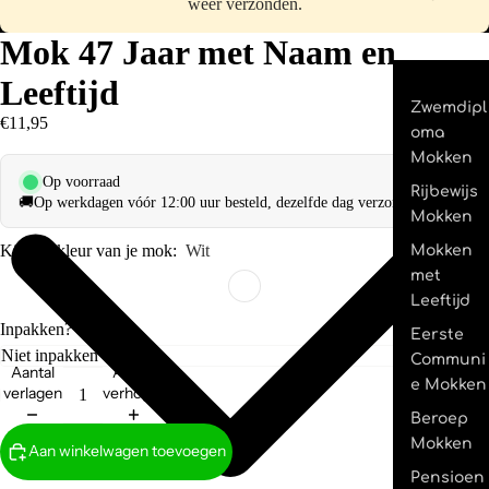
weer verzonden.
Mok 47 Jaar met Naam en
Leeftijd
Zwemdipl
€11,95
oma
Mokken
Op voorraad
Rijbewijs
🚚
Op werkdagen vóór 12:00 uur besteld, dezelfde dag verzonden.
Mokken
Kies de kleur van je mok:
Wit
Mokken
met
Leeftijd
Inpakken?
Eerste
Communi
Aantal
Aantal
e Mokken
verlagen
verhogen
Beroep
Mokken
Aan winkelwagen toevoegen
Pensioen