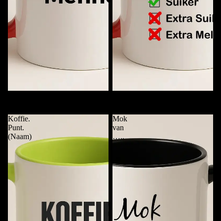
Mok met Alleen Naam
Checklist Koffiemok met Naam
€11,95
€11,95
Koffie.
Mok
Punt.
van
(Naam)
…..