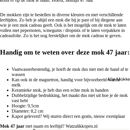
komt er op de mok te staan: Hoera, Jasmijn 47 Jaar
De mokken zijn te bestellen in diverse kleuren en met verschillende
leeftijden. Zo heb je altijd een mok die bij je past of bij diegene aan
wie je een mok cadeau geeft. Ook is het mogelijk om de mok te laten
vullen met pepernoten, winegums / dropmix of te laten verpakken in
cadeaufolie. Zo is het nog feestelijker om de mok cadeau te geven.
Handig om te weten over deze mok 47 jaar:
Vaatwasserbestendig, je hoeft de mok dus niet met de hand af te
wassen
Alle Mokk
Kan ook in de magnetron, handig voor bijvoorbeeld warme
melk
Keramieke mok, je heb dus een echte mok in handen
Dubbelzijdige bedrukking, het maakt dus niet uit hoe je de mok
vast hebt
Hoogte: 9,5cm
Diameter: 8,2 cm
Kapot geleverd? Wij sturen direct een gratis, nieuw exemplaar
Mok 47 jaar
met naam en leeftijd? Watzalikkopen.nl