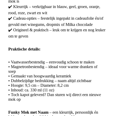
mok is
✔️ Kleurrijk – verkrijgbaar in blauw, geel, groen, oranje,
rood, roze, zwart en wit
✔️ Cadeau-opties – feestelijk ingepakt in cadeaufolie én/of
gevuld met winegums, dropmix of Milka chocolade
✔️ Origineel & praktisch – leuk om te krijgen en nog leuker
om te geven
Praktische details:
• Vaatwasserbestendig – eenvoudig schoon te maken
• Magnetronbestendig – ideaal voor warme dranken of
soep
• Gemaakt van hoogwaardig keramiek
• Dubbelzijdige bedrukking – naam altijd zichtbaar
• Hoogte: 9,5 cm – Diameter: 8,2 cm
• Inhoud: ca. 330 ml (11 oz)
• Toch kapot geleverd? Dan sturen wij direct een nieuwe
mok op
Funky Mok met Naam
– een kleurrijk, persoonlijk én