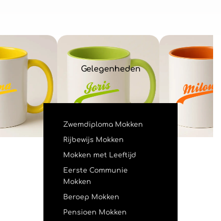
Gelegenheden
Zwemdiploma Mokken
Rijbewijs Mokken
Mokken met Leeftijd
Eerste Communie
Mokken
Beroep Mokken
Pensioen Mokken