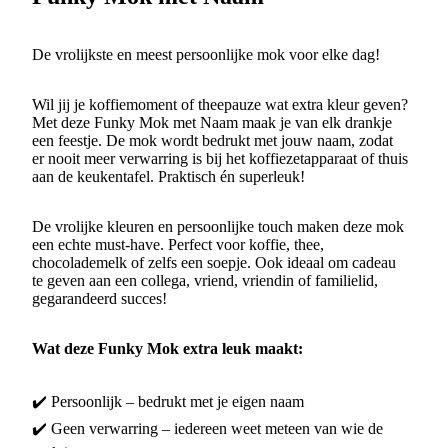
De vrolijkste en meest persoonlijke mok voor elke dag!
Wil jij je koffiemoment of theepauze wat extra kleur geven?
Met deze Funky Mok met Naam maak je van elk drankje
een feestje. De mok wordt bedrukt met jouw naam, zodat
er nooit meer verwarring is bij het koffiezetapparaat of thuis
aan de keukentafel. Praktisch én superleuk!
De vrolijke kleuren en persoonlijke touch maken deze mok
een echte must-have. Perfect voor koffie, thee,
chocolademelk of zelfs een soepje. Ook ideaal om cadeau
te geven aan een collega, vriend, vriendin of familielid,
gegarandeerd succes!
Wat deze Funky Mok extra leuk maakt:
✔️ Persoonlijk – bedrukt met je eigen naam
✔️ Geen verwarring – iedereen weet meteen van wie de