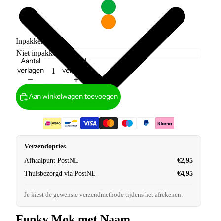
Inpakken?
Aantal
Aantal
verlagen
verhogen
Aan winkelwagen toevoegen
Verzendopties
Afhaalpunt PostNL
€2,95
Thuisbezorgd via PostNL
€4,95
Je kiest de gewenste verzendmethode tijdens het afrekenen.
Funky Mok met Naam