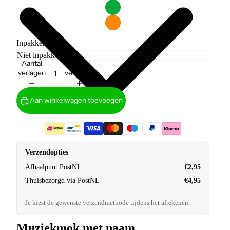
Inpakken?
Aantal
Aantal
verlagen
verhogen
Aan winkelwagen toevoegen
Verzendopties
Afhaalpunt PostNL
€2,95
Thuisbezorgd via PostNL
€4,95
Je kiest de gewenste verzendmethode tijdens het afrekenen.
Muziekmok met naam