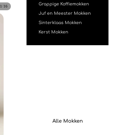
Grappige Koffiemokken
/
1
16
Juf en Meester Mokken
Sinterklaas Mokken
Kerst Mokken
Alle Mokken