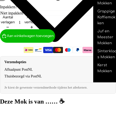
Mokken
Inpakken?
Grappige
Aantal
Aantal
Koffiemok
verlagen
verhogen
ken
Juf en
Aan winkelwagen toevoegen
Meester
Mokken
Sinterkla
s Mokken
Verzendopties
Kerst
Afhaalpunt PostNL
€2,95
Mokken
Thuisbezorgd via PostNL
€4,95
Je kiest de gewenste verzendmethode tijdens het afrekenen.
Deze Mok is van ……
☕