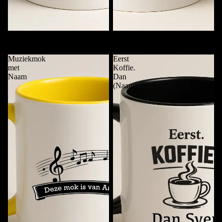
Koffie. Punt. (Naam)
Mok van …..
€11,95
€11,95
Muziekmok
Eerst
met
Koffie.
Naam
Dan
(Naam)