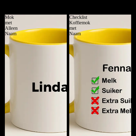
Deze Mok is van ....
Funky Mok met Naam
€11,95
€11,95
Mok
Checklist
met
Koffiemok
Alleen
met
Naam
Naam