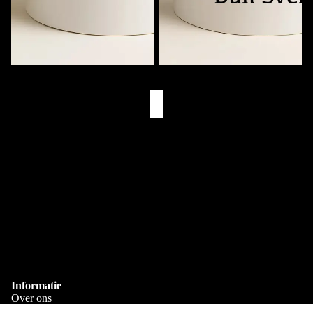
Muziekmok met Naam
Eerst Koffie. Dan (Naam)
€11,95
€11,95
Eigen Drukkerij
We bedrukken alles zelf in Goes
Snelle Levering
Via PostNL & DHL
Gepersonaliseerd
Bedrukt met je eigen naam
Informatie
Over ons