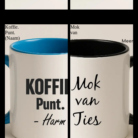
Mok met Alleen Naam
Checklist Koffiemok met Naam
€11,95
€11,95
Koffie.
Mok
Punt.
van
(Naam)
…..
Meer