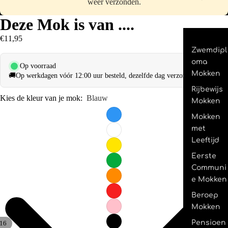
weer verzonden.
Deze Mok is van ....
€11,95
Zwemdipl
oma
Op voorraad
Mokken
🚚
Op werkdagen vóór 12:00 uur besteld, dezelfde dag verzonden.
Rijbewijs
Kies de kleur van je mok:
Blauw
Mokken
Mokken
met
Leeftijd
Eerste
Communi
e Mokken
Beroep
Mokken
Pensioen
16