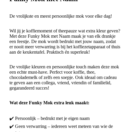
De vrolijkste en meest persoonlijke mok voor elke dag!
Wil jij je koffiemoment of theepauze wat extra kleur geven?
Met deze Funky Mok met Naam maak je van elk drankje
een feestje. De mok wordt bedrukt met jouw naam, zodat
er nooit meer verwarring is bij het koffiezetapparaat of thuis
aan de keukentafel. Praktisch én superleuk!
De vrolijke kleuren en persoonlijke touch maken deze mok
een echte must-have. Perfect voor koffie, thee,
chocolademelk of zelfs een soepje. Ook ideaal om cadeau
te geven aan een collega, vriend, vriendin of familielid,
gegarandeerd succes!
Wat deze Funky Mok extra leuk maakt:
✔️ Persoonlijk – bedrukt met je eigen naam
✔️ Geen verwarring – iedereen weet meteen van wie de