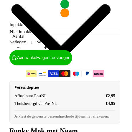
Inpakken?
Aantal
Aantal
verlagen
verhogen
Aan winkelwagen toevoegen
Verzendopties
Afhaalpunt PostNL
€2,95
Thuisbezorgd via PostNL
€4,95
Je kiest de gewenste verzendmethode tijdens het afrekenen.
Funky Mok met Naam