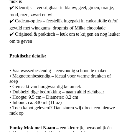
mok is
✔️ Kleurrijk – verkrijgbaar in blauw, geel, groen, oranje,
rood, roze, zwart en wit
✔️ Cadeau-opties – feestelijk ingepakt in cadeaufolie én/of
gevuld met winegums, dropmix of Milka chocolade
✔️ Origineel & praktisch – leuk om te krijgen en nog leuker
om te geven
Praktische details:
• Vaatwasserbestendig – eenvoudig schoon te maken
• Magnetronbestendig – ideaal voor warme dranken of
soep
• Gemaakt van hoogwaardig keramiek
• Dubbelzijdige bedrukking – naam altijd zichtbaar
• Hoogte: 9,5 cm – Diameter: 8,2 cm
• Inhoud: ca. 330 ml (11 oz)
• Toch kapot geleverd? Dan sturen wij direct een nieuwe
mok op
Funky Mok met Naam
– een kleurrijk, persoonlijk én