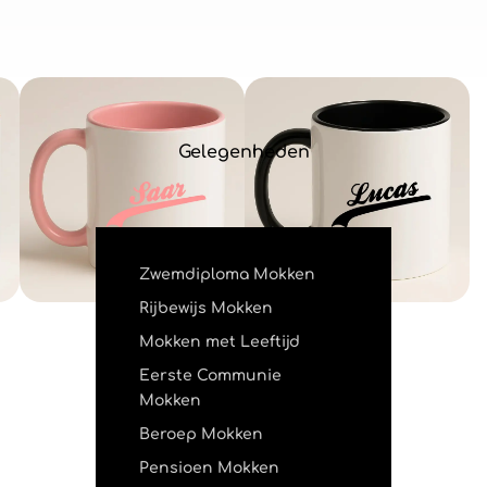
Gelegenheden
Zwemdiploma Mokken
Rijbewijs Mokken
Mokken met Leeftijd
Eerste Communie
Mokken
Beroep Mokken
Pensioen Mokken