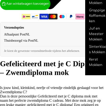
Mokken
Aan winkelwagen toevoegen
Grappige
Koffiemok
ken
Verzendopties
Juf en
Meester
Afhaalpunt PostNL
€2,95
Mokken
Thuisbezorgd via PostNL
€4,95
Sinterkla
Je kiest de gewenste verzendmethode tijdens het afrekenen.
s Mokken
Kerst
Gefeliciteerd met je C Diploma
Mokken
– Zwemdiploma mok
Is jouw kind, kleinkind, neefje of vriendje eindelijk geslaagd voor het
Zwemdiploma C?
Dan is deze persoonlijke Gefeliciteerd met je C diploma mok met
naam het perfecte zwemdiploma C cadeau. Met deze mok zeg je op
een leuke manier: gefeliciteerd met je C diploma! Een origineel en