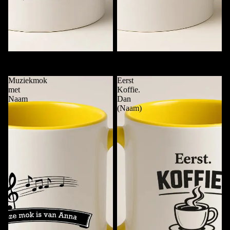
Koffie. Punt. (Naam)
Mok van …..
€11,95
€11,95
Muziekmok
Eerst
met
Koffie.
Naam
Dan
(Naam)