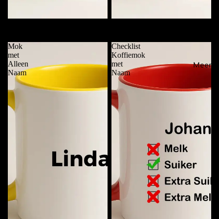
Deze Mok is van ....
Funky Mok met Naam
€11,95
€11,95
Mok
Checklist
met
Koffiemok
Alleen
met
Meer
Naam
Naam