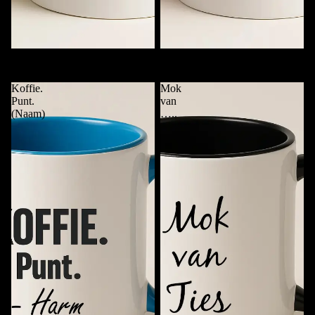
Mok met Alleen Naam
Checklist Koffiemok met Naam
€11,95
€11,95
Koffie.
Mok
Punt.
van
(Naam)
…..