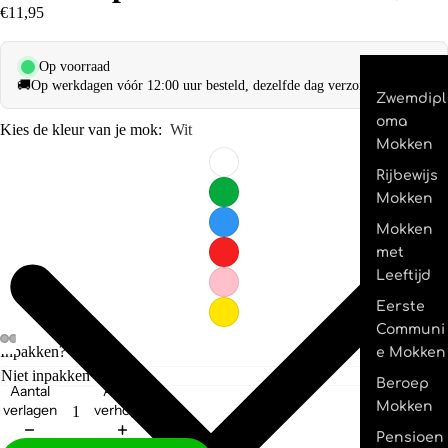
€11,95
Op voorraad
🚚
Op werkdagen vóór 12:00 uur besteld, dezelfde dag verzonden.
Zwemdipl
oma
Kies de kleur van je mok:
Wit
Mokken
Rijbewijs
Mokken
Mokken
met
Leeftijd
Eerste
Communi
Inpakken?
e Mokken
Beroep
Aantal
Aantal
Mokken
verlagen
verhogen
Pensioen