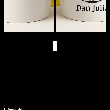
Muziekmok met Naam
Eerst Koffie. Dan (Naam)
€11,95
€11,95
Eigen Drukkerij
We bedrukken alles zelf in Goes
Snelle Levering
Via PostNL & DHL
Gepersonaliseerd
Bedrukt met je eigen naam
Informatie