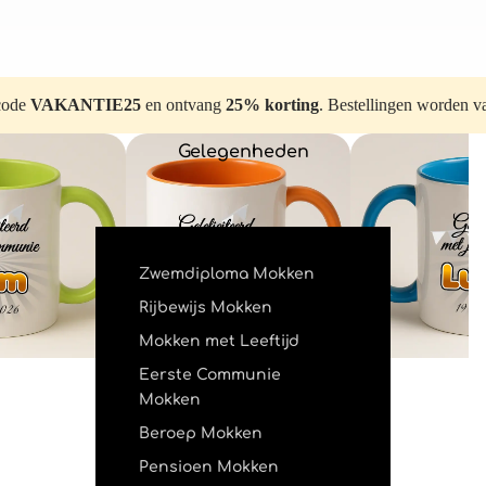
code
VAKANTIE25
en ontvang
25% korting
. Bestellingen worden 
Gelegenheden
Zwemdiploma Mokken
Rijbewijs Mokken
Mokken met Leeftijd
Eerste Communie
Mokken
Beroep Mokken
Pensioen Mokken