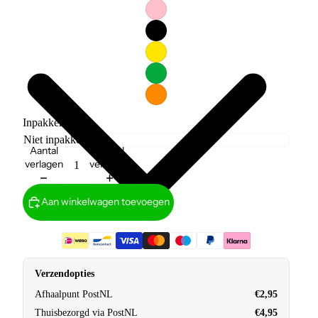
Inpakken?
Aantal
Aantal
verlagen
verhogen
Aan winkelwagen toevoegen
Verzendopties
Afhaalpunt PostNL
€2,95
Thuisbezorgd via PostNL
€4,95