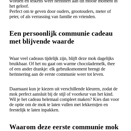
worden en telkens weer herinnert aan dit mooie moment in
het geloof.
Perfect om te geven door ouders, grootouders, meter of
peter, of als verrassing van familie en vrienden.
Een persoonlijk communie cadeau
met blijvende waarde
Waar veel cadeaus tijdelijk zijn, blijft deze mok dagelijks
bruikbaar. Of het nu gaat om warme chocolademelk, thee
of een ander drankje: elk gebruiksmoment brengt de
herinnering aan de eerste communie weer tot leven.
Daarnaast kun je kiezen uit verschillende kleuren, zodat de
mok perfect aansluit bij de stijl of voorkeur van het kind.
Wil je het cadeau helemaal compleet maken? Kies dan voor
de optie om de mok te laten vullen met lekkernijen en
feestelijk te laten inpakken.
Waarom deze eerste communie mok