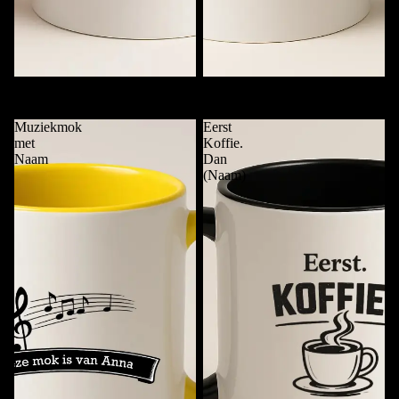
Koffie. Punt. (Naam)
Mok van …..
€11,95
€11,95
Muziekmok
Eerst
met
Koffie.
Naam
Dan
(Naam)