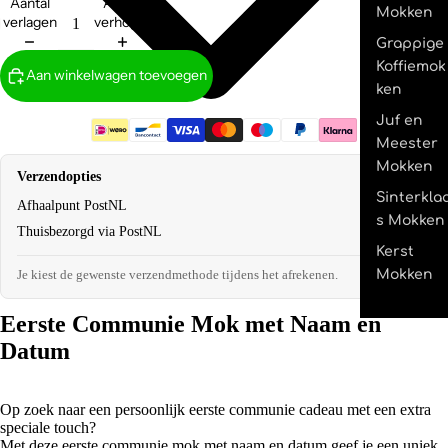
Aantal
Aantal
Mokken
verlagen
verhogen
Grappige
Koffiemok
Aan winkelwagen toevoegen
ken
Juf en
Meester
Mokken
Verzendopties
Sinterkla
Afhaalpunt PostNL
€2,95
s Mokken
Thuisbezorgd via PostNL
€4,95
Kerst
Mokken
Je kiest de gewenste verzendmethode tijdens het afrekenen.
Eerste Communie Mok met Naam en
Datum
Op zoek naar een persoonlijk eerste communie cadeau met een extra
speciale touch?
Met deze eerste communie mok met naam en datum geef je een uniek