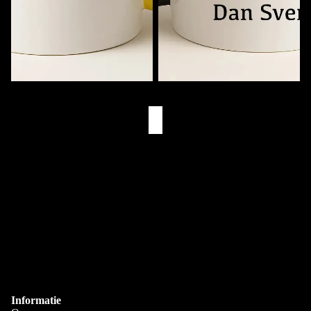
Muziekmok met Naam
Eerst Koffie. Dan (Naam)
€11,95
€11,95
Eigen Drukkerij
We bedrukken alles zelf in Goes
Snelle Levering
Via PostNL & DHL
Gepersonaliseerd
Bedrukt met je eigen naam
Informatie