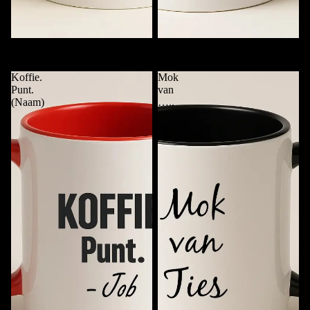
Mok met Alleen Naam
Checklist Koffiemok met Naam
€11,95
€11,95
Koffie.
Mok
Punt.
van
(Naam)
…..