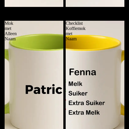
Deze Mok is van ....
Funky Mok met Naam
€11,95
€11,95
Mok
Checklist
met
Koffiemok
Alleen
met
Naam
Naam