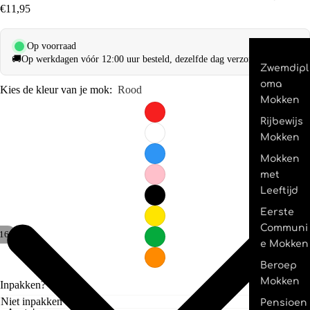
€11,95
Op voorraad
🚚
Op werkdagen vóór 12:00 uur besteld, dezelfde dag verzonden.
Zwemdipl
oma
Kies de kleur van je mok:
Rood
Mokken
Rijbewijs
Mokken
Mokken
met
Leeftijd
Eerste
Communi
16
e Mokken
Beroep
Mokken
Inpakken?
Pensioen